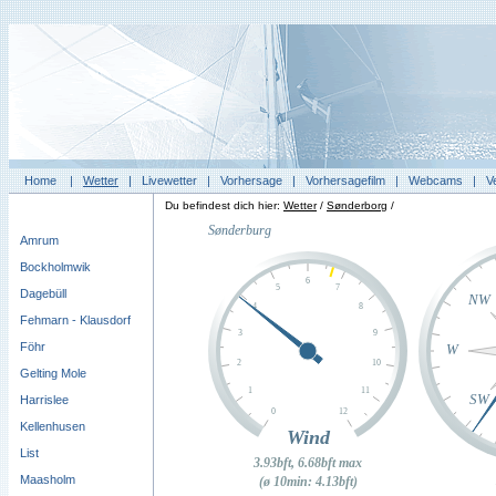
Home
|
Wetter
|
Livewetter
|
Vorhersage
|
Vorhersagefilm
|
Webcams
|
V
Du befindest dich hier:
Wetter
/
Sønderborg
/
Amrum
Bockholmwik
Dagebüll
Fehmarn - Klausdorf
Föhr
Gelting Mole
Harrislee
Kellenhusen
List
Maasholm