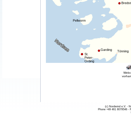
Bredst
Pellworm
Garding
Tönning
St.
Peter-
Ording
Web
vorha
(c) Nordwind e.V. - 
Phone +49 461 8079546 - 