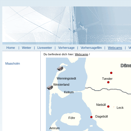
Home
|
Wetter
|
Livewetter
|
Vorhersage
|
Vorhersagefilm
|
Webcams
|
V
Du befindest dich hier:
Webcams
/
Maasholm
Wenningstedt
Tønder
Westerland
Keitum
Niebüll
Leck
Dagebüll
Föhr
Amrum