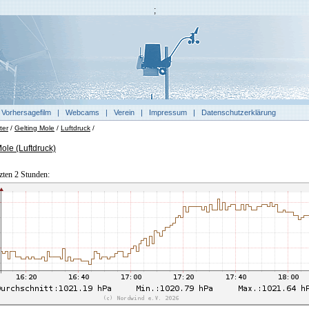
;
|
Vorhersagefilm
|
Webcams
|
Verein
|
Impressum
|
Datenschutzerklärung
ter
/
Gelting Mole
/
Luftdruck
/
ole (Luftdruck)
tzten 2 Stunden: