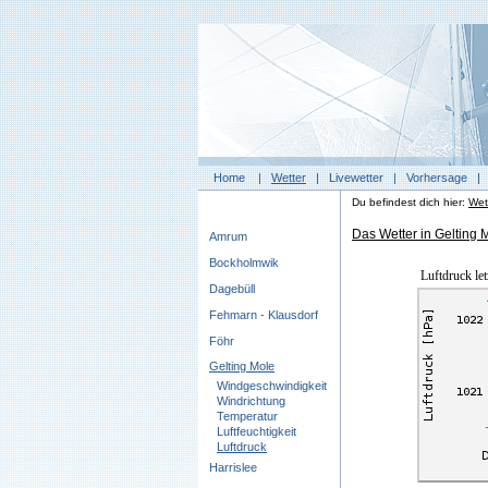
Home
|
Wetter
|
Livewetter
|
Vorhersage
Du befindest dich hier:
Wet
Das Wetter in Gelting M
Amrum
Bockholmwik
Luftdruck le
Dagebüll
Fehmarn - Klausdorf
Föhr
Gelting Mole
Windgeschwindigkeit
Windrichtung
Temperatur
Luftfeuchtigkeit
Luftdruck
Harrislee