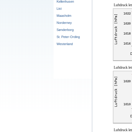
Kellenhusen
Luftdruck le
List
Maasholm
Norderney
Sønderborg
St. Peter-Ording
Westerland
Luftdruck le
Luftdruck le