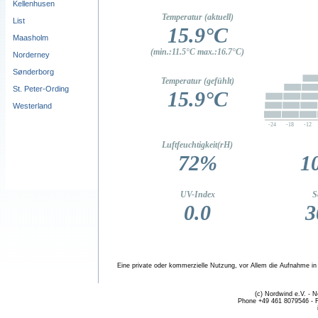
Kellenhusen
List
Maasholm
Norderney
Sønderborg
St. Peter-Ording
Westerland
Eine private oder kommerzielle Nutzung, vor Allem die Aufnahme in fr
(c) Nordwind e.V. - 
Phone +49 461 8079546 - 