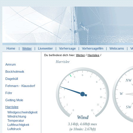
Home
|
Wetter
|
Livewetter
|
Vorhersage
|
Vorhersagefilm
|
Webcams
|
V
Du befindest dich hier:
Wetter
/
Harrislee
/
Amrum
Bockholmwik
Dagebüll
Fehmarn - Klausdorf
Föhr
Gelting Mole
Harrislee
Windgeschwindigkeit
Windrichtung
Temperatur
Luftfeuchtigkeit
Luftdruck