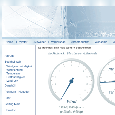
Home
|
Wetter
|
Livewetter
|
Vorhersage
|
Vorhersagefilm
|
Webcams
|
V
Du befindest dich hier:
Wetter
/
Bockholmwik
/
Amrum
Bockholmwik
Windgeschwindigkeit
Windrichtung
Temperatur
Luftfeuchtigkeit
Luftdruck
Dagebüll
Fehmarn - Klausdorf
Föhr
Gelting Mole
Harrislee