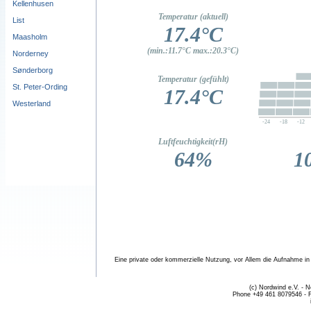
Kellenhusen
List
Maasholm
Norderney
Sønderborg
St. Peter-Ording
Westerland
Eine private oder kommerzielle Nutzung, vor Allem die Aufnahme in fr
(c) Nordwind e.V. - 
Phone +49 461 8079546 - 