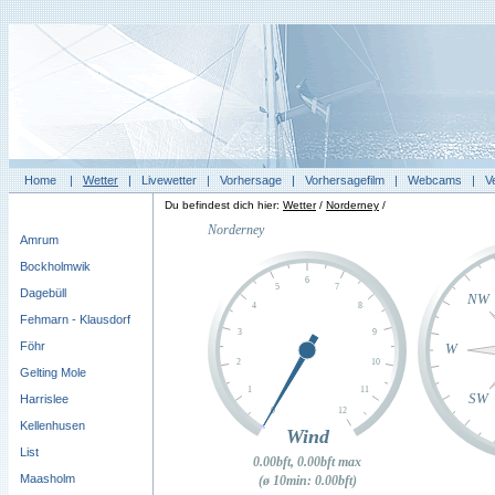
Home
|
Wetter
|
Livewetter
|
Vorhersage
|
Vorhersagefilm
|
Webcams
|
V
Du befindest dich hier:
Wetter
/
Norderney
/
Amrum
Bockholmwik
Dagebüll
Fehmarn - Klausdorf
Föhr
Gelting Mole
Harrislee
Kellenhusen
List
Maasholm