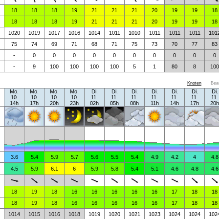
18
18
18
19
21
21
21
20
19
19
18
18
18
18
19
21
21
21
20
19
19
18
1020
1019
1017
1016
1014
1011
1010
1011
1011
1011
101
75
74
69
71
68
71
75
73
70
77
83
-
0
0
0
0
0
0
0
0
0
0
-
9
100
100
100
100
5
1
80
8
100
Knoten
Bea
Mo.
Mo.
Mo.
Mo.
Di.
Di.
Di.
Di.
Di.
Di.
Di.
10.
10.
10.
10.
11.
11.
11.
11.
11.
11.
11.
14h
17h
20h
23h
02h
05h
08h
11h
14h
17h
20h
3.6
5.4
5.9
5.7
5.6
5.5
5.4
4.9
4.2
4
4.8
4.5
5.9
6.1
6
5.9
5.8
5.4
5.1
4.6
4.8
4.6
18
19
18
16
16
16
16
16
17
18
18
18
19
18
16
16
16
16
16
17
18
18
1014
1015
1016
1018
1019
1020
1021
1023
1024
1024
102