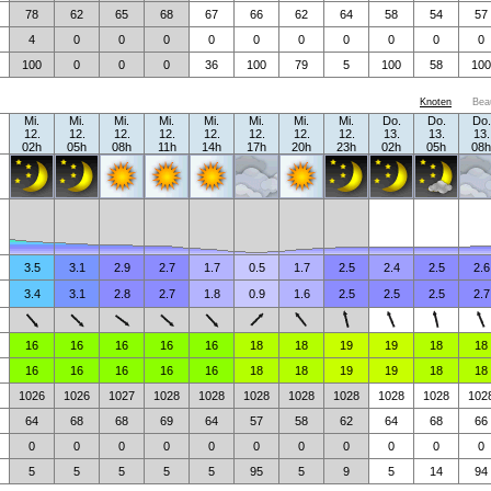
78
62
65
68
67
66
62
64
58
54
57
4
0
0
0
0
0
0
0
0
0
0
100
0
0
0
36
100
79
5
100
58
100
Knoten
Bea
Mi.
Mi.
Mi.
Mi.
Mi.
Mi.
Mi.
Mi.
Do.
Do.
Do.
12.
12.
12.
12.
12.
12.
12.
12.
13.
13.
13.
02h
05h
08h
11h
14h
17h
20h
23h
02h
05h
08h
3.5
3.1
2.9
2.7
1.7
0.5
1.7
2.5
2.4
2.5
2.6
3.4
3.1
2.8
2.7
1.8
0.9
1.6
2.5
2.5
2.5
2.7
16
16
16
16
16
18
18
19
19
18
18
16
16
16
16
16
18
18
19
19
18
18
1026
1026
1027
1028
1028
1028
1028
1028
1028
1028
102
64
68
68
69
64
57
58
62
64
68
66
0
0
0
0
0
0
0
0
0
0
0
5
5
5
5
5
95
5
9
5
14
94