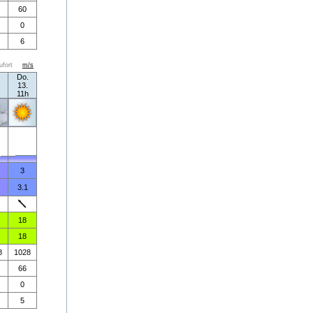
60
0
6
ufort
m/s
Do.
13.
11h
3
3.1
18
18
8
1028
66
0
5