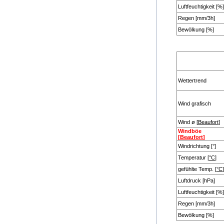
Luftfeuchtigkeit [%]
Regen [mm/3h]
Bewölkung [%]
Wettertrend
Wind grafisch
Wind ø [
Beaufort
]
Windböe
[
Beaufort
]
Windrichtung [°]
Temperatur [
°C
]
gefühlte Temp. [
°C
]
Luftdruck [hPa]
Luftfeuchtigkeit [%]
Regen [mm/3h]
Bewölkung [%]