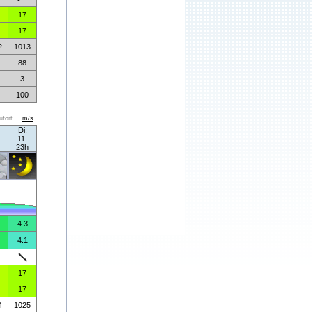
17
17
2
1013
88
3
100
ufort
m/s
Di.
11.
23h
4.3
4.1
17
17
4
1025