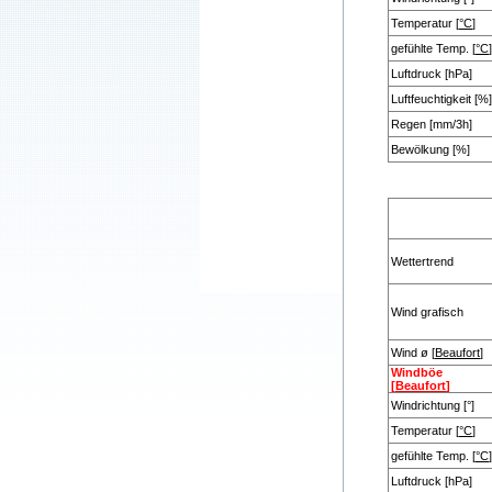
Temperatur [
°C
]
gefühlte Temp. [
°C
]
Luftdruck [hPa]
Luftfeuchtigkeit [%]
Regen [mm/3h]
Bewölkung [%]
Wettertrend
Wind grafisch
Wind ø [
Beaufort
]
Windböe
[
Beaufort
]
Windrichtung [°]
Temperatur [
°C
]
gefühlte Temp. [
°C
]
Luftdruck [hPa]