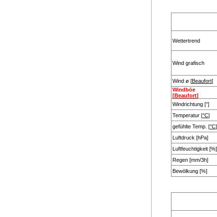
Wettertrend
Wind grafisch
Wind ø [
Beaufort
]
Windböe
[
Beaufort
]
Windrichtung [°]
Temperatur [
°C
]
gefühlte Temp. [
°C
]
Luftdruck [hPa]
Luftfeuchtigkeit [%]
Regen [mm/3h]
Bewölkung [%]