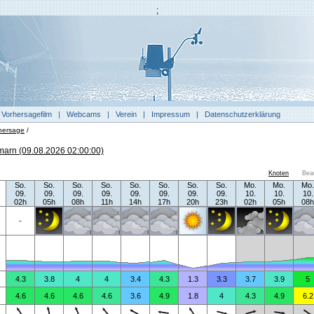
;
|
Vorhersagefilm
|
Webcams
|
Verein
|
Impressum
|
Datenschutzerklärung
hersage
/
arn (09.08.2026 02:00:00)
Knoten
Bea
So.
So.
So.
So.
So.
So.
So.
So.
Mo.
Mo.
Mo.
09.
09.
09.
09.
09.
09.
09.
09.
10.
10.
10.
02h
05h
08h
11h
14h
17h
20h
23h
02h
05h
08h
-
4.3
3.8
4
4
3.4
4.3
1.3
3.3
3.7
3.9
5
4.6
4.6
4.6
4.6
3.6
4.9
1.8
4
4.3
4.9
6.2