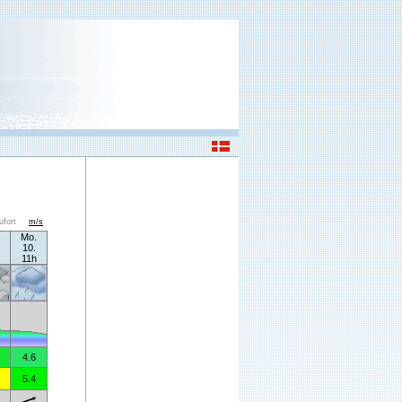
ufort
m/s
Mo.
10.
11h
4.6
5.4