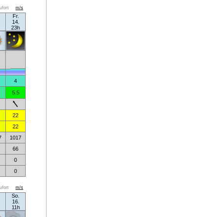
ufort
m/s
Fr.
14.
23h
4
5.5
22
22
7
1017
66
0
0
ufort
m/s
So.
16.
11h