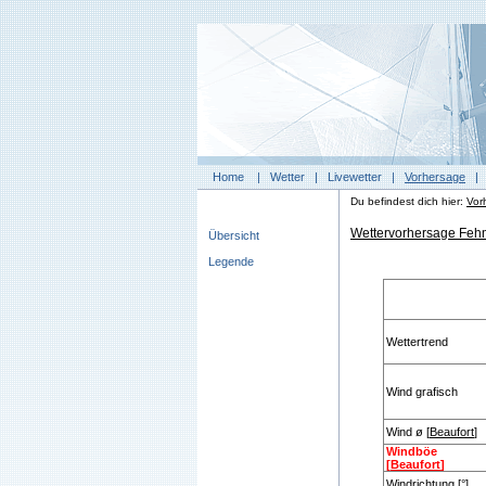
Home
|
Wetter
|
Livewetter
|
Vorhersage
Du befindest dich hier:
Vor
Wettervorhersage Fehm
Übersicht
Legende
Wettertrend
Wind grafisch
Wind ø [
Beaufort
]
Windböe
[
Beaufort
]
Windrichtung [°]