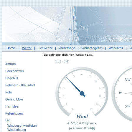
Home
|
Wetter
|
Livewetter
|
Vorhersage
|
Vorhersagefilm
|
Webcams
|
V
Du befindest dich hier:
Wetter
/
List
/
Amrum
Bockholmwik
Dagebüll
Fehmarn - Klausdorf
Föhr
Gelting Mole
Harrislee
Kellenhusen
List
Windgeschwindigkeit
Windrichtung