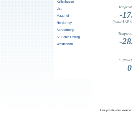
Kellenhusen
List
Maasholm
Norderney
Sønderborg
St. Peter-Ording
Westerland
Eine private oder kommerzi