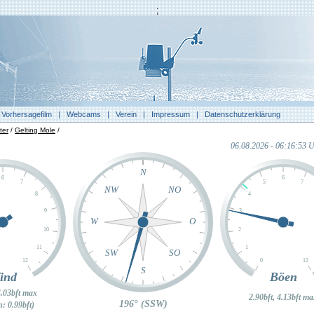
;
|
Vorhersagefilm
|
Webcams
|
Verein
|
Impressum
|
Datenschutzerklärung
ter
/
Gelting Mole
/