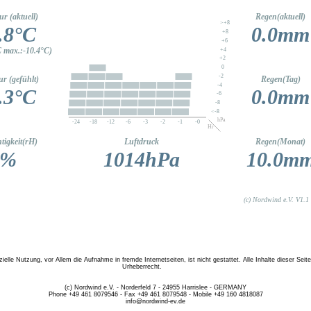
elle Nutzung, vor Allem die Aufnahme in fremde Internetseiten, ist nicht gestattet. Alle Inhalte dieser Seit
Urheberrecht.
(c) Nordwind e.V. - Norderfeld 7 - 24955 Harrislee - GERMANY
Phone +49 461 8079546 - Fax +49 461 8079548 - Mobile +49 160 4818087
info@nordwind-ev.de