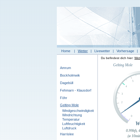
Home
|
Wetter
|
Livewetter
|
Vorhersage
Du befindest dich hier:
Wet
Amrum
Bockholmwik
Dagebüll
Fehmarn - Klausdorf
Föhr
Gelting Mole
Windgeschwindigkeit
Windrichtung
Temperatur
Luftfeuchtigkeit
Luftdruck
Harrislee